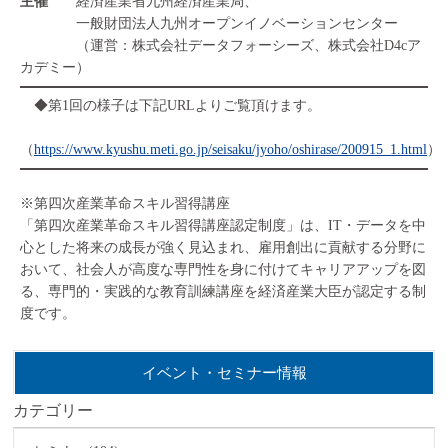
主催
経済産業省九州経済産業局、
一般財団法人九州オープンイノベーションセンター
（運営：株式会社データフォーシーズ、株式会社D4cア
カデミー）
◆第1回の様子は下記URLよりご覧頂けます。
（
https://www.kyushu.meti.go.jp/seisaku/jyoho/oshirase/200915_1.html
）
※第四次産業革命スキル習得講座
「第四次産業革命スキル習得講座認定制度」は、IT・データを中
心とした将来の成長が強く見込まれ、雇用創出に貢献する分野に
おいて、社会人が高度な専門性を身に付けてキャリアアップを図
る、専門的・実践的な教育訓練講座を経済産業大臣が認定する制
度です。
イベント・セミナー情報
カテゴリー