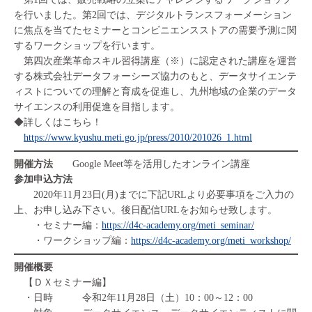
を行いました。第2回では、デジタルトランスフォーメーション
に焦点を当てたセミナーとコンビニエンスストアの需要予測に関
するワークショップを行います。
第四次産業革命スキル習得講座（※）に認定された講座を運営
する株式会社データフォーシーズ協力のもと、データサイエンテ
ィストについての理解と育成を促進し、九州地域の企業のデータ
サイエンスの利用促進を目指します。
◆詳しくはこちら！
https://www.kyushu.meti.go.jp/press/2010/201026_1.html
開催方法
Google Meet等を活用したオンライン講座
参加申込方法
2020年11月23日(月)までに下記URLより必要事項をご入力の
上、お申し込み下さい。後日配信URLをお知らせ致します。
・セミナー編：
https://d4c-academy.org/meti_seminar/
・ワークショップ編：
https://d4c-academy.org/meti_workshop/
開催概要
【ＤＸセミナー編】
・日時 令和2年11月28日（土）10：00～12：00