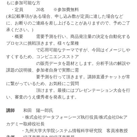
もに参加可能な方
・定員 20名 ※参加費無料
(未記載事項がある場合、申し込み数が定員に達した場合など
に、お断りのご連絡を差し上げることがありますので、予めご了
承ください。)
・概要 需要予測を行い、商品発注量の決定を自動化する
プロセスに挑戦頂きます。様々な業種
で応用可能なテーマですが、今回はイメージしや
すくするため、コンビニエンスストア
の販売データを題材とします。分析手法の解説や
課題の説明後、参加者自身で実際に需
要予測を行って頂きます。講師直通チャットが常
に繋がっているため、お気軽にご質問
頂けます。最後にはプレゼンテーション大会を行
い、審査のうえ優秀者を発表します。
講師
和田 陽一郎氏
・株式会社データフォーシーズ執行役員/株式会社D4cア
カデミー取締役社長
・九州大学大学院システム情報科学研究院 客員准教授