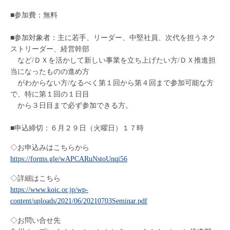
■参加費：無料
■参加対象者：主に若手、リーダー、中堅社員、次代を担うネク
ストリーダー、経営幹部
など/ＤＸを活かして新しい事業を立ち上げたい方/ＤＸ推進担
当になったものの進め方
がわからない方/なるべく第１回から第４回まで参加可能な方
で、特に第１回の１日目
から３日目まで必ず参加できる方。
■申込締切：６月２９日（火曜日）１７時
◇お申込みはこちらから
https://forms.gle/wAPCARuNstoUnqi56
◇詳細はこちら
https://www.koic.or.jp/wp-
content/uploads/2021/06/20210703Seminar.pdf
◇お問い合せ先