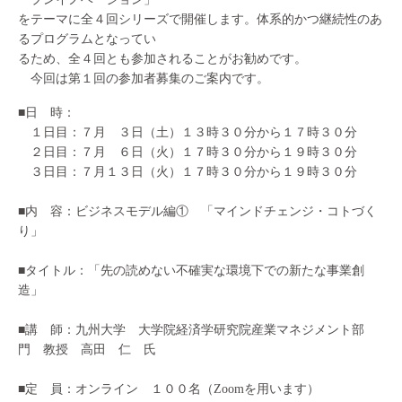
をテーマに全４回シリーズで開催します。体系的かつ継続性のあ
るプログラムとなってい
るため、全４回とも参加されることがお勧めです。
今回は第１回の参加者募集のご案内です。
■日 時：
１日目：７月 ３日（土）１３時３０分から１７時３０分
２日目：７月 ６日（火）１７時３０分から１９時３０分
３日目：７月１３日（火）１７時３０分から１９時３０分
■内 容：ビジネスモデル編① 「マインドチェンジ・コトづく
り」
■タイトル：「先の読めない不確実な環境下での新たな事業創
造」
■講 師：九州大学 大学院経済学研究院産業マネジメント部
門 教授 高田 仁 氏
■定 員：オンライン １００名（Zoomを用います）