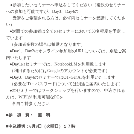
●参加したいセミナーへ申込をしてください（複数のセミナー
への参加も可能ですが、Day3、Day4の
受講をご希望される方は、必ず両セミナーを受講してくださ
い）
●対面での参加者は全てのセミナーにおいて30名程度を予定し
ています
（参加者多数の場合は抽選となります）
●Day1、Day2のオンライン参加用のURLについては、別途ご案
内いたします
●Day1のセミナーでは、NotebookLMを利⽤致します
（利用するためにはGoogleのアカウントが必要です）
●Day3、Day4のセミナーではQT‐GenAIを利⽤いたします
（必要なID・パスワードについては別途ご案内いたします）
●本セミナーではワークショップを⾏いますので、申込される
⽅は、WIFIが 利⽤可能なPCを
各⾃ご持参ください
■参 加 費： 無 料
■申込締切：6月9日（火曜日）１７時