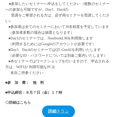
●参加したいセミナーへ申込をしてください（複数のセミナー
への参加も可能ですが、Day3、Day4の
受講をご希望される方は、必ず両セミナーを受講してくださ
い）
●参加者は全てのセミナーにおいて30名程度を予定しています
（参加者多数の場合は抽選となります）
●Day1のセミナーでは、NotebookLMを利⽤致します
（利用するためにはGoogleのアカウントが必要です）
●Day3、Day4のセミナーではQT‐GenAIを利⽤いたします
（必要なID・パスワードについては別途ご案内いたします）
●本セミナーではワークショップを⾏いますので、申込される
⽅は、WIFIが 利⽤可能なPCを
各⾃ご持参ください
■参 加 費： 無 料
■申込締切：８月７日（金）１７時
◇詳細はこちら
詳細
チラシ