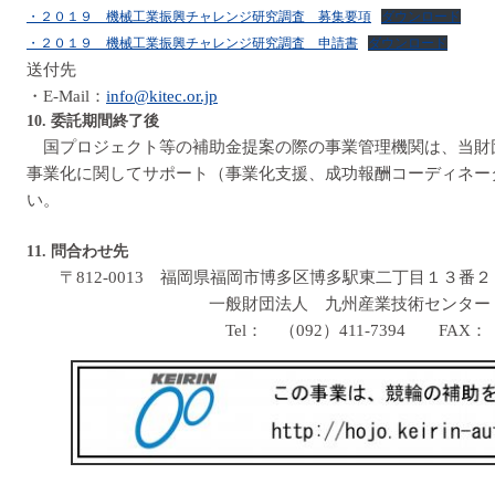
・２０１９ 機械工業振興チャレンジ研究調査 募集要項
ダウンロード
・２０１９ 機械工業振興チャレンジ研究調査 申請書
ダウンロード
送付先
・E-Mail：
info@kitec.or.jp
10. 委託期間終了後
国プロジェクト等の補助金提案の際の事業管理機関は、当財
事業化に関してサポート（事業化支援、成功報酬コーディネー
い。
11. 問合わせ先
〒812-0013 福岡県福岡市博多区博多駅東二丁目１３番２
一般財団法人 九州産業技術センター 技
Tel： （092）411-7394 FAX： （092