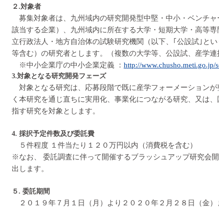
２.対象者
募集対象者は、九州域内の研究開発型中堅・中小・ベンチャ
該当する企業）、九州域内に所在する大学・短期大学・高等専
立行政法人・地方自治体の試験研究機関（以下、｢公設試｣と
等含む）の研究者とします。（複数の大学等、公設試、産学連
※中小企業庁の中小企業定義 ：
http://www.chusho.meti.go.jp/so
3.対象となる研究開発フェーズ
対象となる研究は、応募段階で既に産学フォーメーションが
く本研究を通じ直ちに実用化、事業化につながる研究、又は、
指す研究を対象とします。
4. 採択予定件数及び委託費
５件程度 １件当たり１２０万円以内（消費税を含む）
※なお、 委託調査に伴って開催するブラッシュアップ研究会
出します。
５. 委託期間
２０１９年７月１日（月）より２０２０年２月２８日（金）