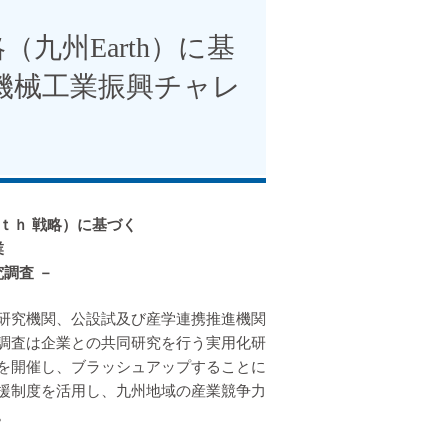
九州Earth）に基
機械工業振興チャレ
ｔｈ 戦略）に基づく
業
調査 －
研究機関、公設試及び産学連携推進機関
調査は企業との共同研究を行う実用化研
を開催し、ブラッシュアップすることに
援制度を活用し、九州地域の産業競争力
。