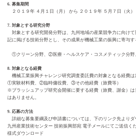
6. 募集期間
２０１９年 ４月１日（月） から ２０１９年 ５月７日（火）
7. 対象とする研究分野
対象とする研究開発分野は、九州地域の産業競争力に向けて
記に掲げる技術分野とし、その成果が機械工業の振興に寄与す
①クリーン分野、②医療・ヘルスケア・コスメティック分野
8. 対象となる経費
機械工業振興チャレンジ研究調査委託費の対象となる経費は
①実験材料費、②臨時傭役費、③その他経費（旅費等）
※ブラッシュアップ研究会開催に要する経費（旅費、謝金）は
はありません。
9. 応募の方法
詳細な募集要綱及び申請書については、下のリンク先よりダウ
九州産業技術センター 技術振興部宛 電子メールにてご送信く
様式ダウンロード