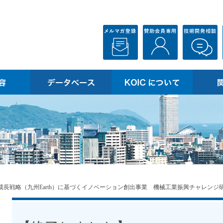
成長戦略（九州Earth）に基づくイノベーション創出事業 機械工業振興チャレンジ