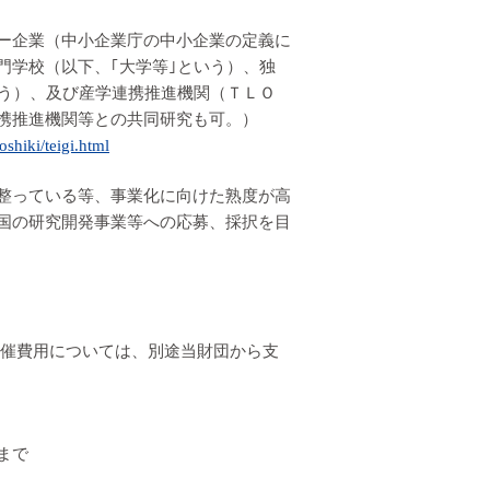
ー企業（中小企業庁の中小企業の定義に
門学校（以下、｢大学等｣という）、独
いう）、及び産学連携推進機関（ＴＬＯ
携推進機関等との共同研究も可。）
shiki/teigi.html
整っている等、事業化に向けた熟度が高
国の研究開発事業等への応募、採択を目
開催費用については、別途当財団から支
まで