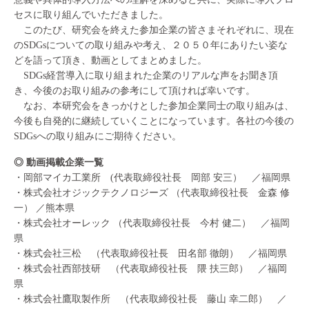
セスに取り組んでいただきました。
このたび、研究会を終えた参加企業の皆さまそれぞれに、現在
のSDGsについての取り組みや考え、２０５０年にありたい姿な
どを語って頂き、動画としてまとめました。
SDGs経営導入に取り組まれた企業のリアルな声をお聞き頂
き、今後のお取り組みの参考にして頂ければ幸いです。
なお、本研究会をきっかけとした参加企業同士の取り組みは、
今後も自発的に継続していくことになっています。各社の今後の
SDGsへの取り組みにご期待ください。
◎ 動画掲載企業一覧
・岡部マイカ工業所 (代表取締役社長 岡部 安三） ／福岡県
・株式会社オジックテクノロジーズ （代表取締役社長 金森 修
一） ／熊本県
・株式会社オーレック （代表取締役社長 今村 健二） ／福岡
県
・株式会社三松 （代表取締役社長 田名部 徹朗） ／福岡県
・株式会社西部技研 （代表取締役社長 隈 扶三郎） ／福岡
県
・株式会社鷹取製作所 （代表取締役社長 藤山 幸二郎） ／