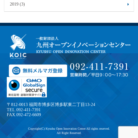
2019 (3)
〒812-0013 福岡市博多区博多駅東二丁目13-24
TEL.092-411-7391
FAX.092-472-6609
Copyright(C) Kyushu Open Innovation Center All rights reserved.
All Right Reserved.