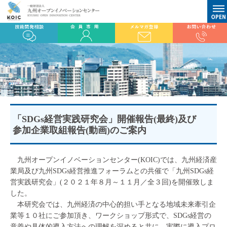
「SDGs経営実践研究会」開催報告(最終)及び
参加企業取組報告(動画)のご案内
九州オープンイノベーションセンター(KOIC)では、九州経済産
業局及び九州SDGs経営推進フォーラムとの共催で「九州SDGs経
営実践研究会」(２０２１年８月～１１月／全３回)を開催致しま
した。
本研究会では、九州経済の中心的担い手となる地域未来牽引企
業等１０社にご参加頂き、ワークショップ形式で、SDGs経営の
意義や具体的導入方法への理解を深めると共に、実際に導入プロ