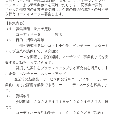
目的とした九州・沖縄Earth戦略Ⅱ実現に向けたオープンイノベ
ーションによる新事業創出を実施いたします。 同事業の実施に
当たり九州域内の企業等を訪問し、企業の技術的課題への対応等
を行うコーディネータを募集します。
【募集内容】
（１）募集職種・採用予定数
コーディネータ 十数名
（２）目的、活動内容等
九州の研究開発型中堅・中小企業、ベンチャー、スタート
アップ企業を訪問して、研究開発
ニーズを調査し、試作開発、マッチング、事業化までを支
援する活動を行って頂きます。
発掘した案件をブラッシュアップする研究会を活用し、中
小企業、ベンチャー、スタートアップ
企業等の新製品・サービス開発等をコーディネートし、事
業化に向けた課題を解決できるコー ディネータを募集しま
す。
（３）委嘱条件
委嘱期間：２０２３年４月１日から２０２４年３月３１日
まで
コーディネータ活動謝金 ： ９，２００／日（税込）