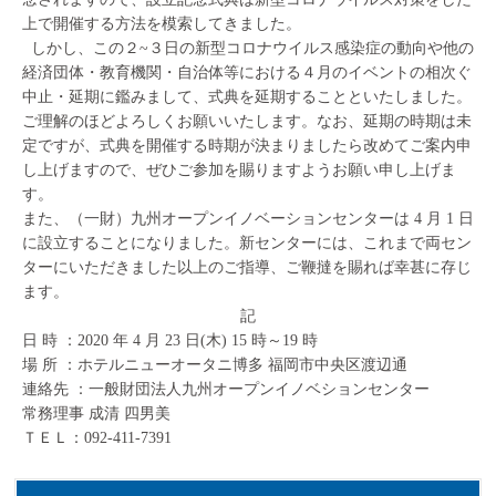
上で開催する方法を模索してきました。
しかし、この２~３日の新型コロナウイルス感染症の動向や他の
経済団体・教育機関・自治体等における４月のイベントの相次ぐ
中止・延期に鑑みまして、式典を延期することといたしました。
ご理解のほどよろしくお願いいたします。なお、延期の時期は未
定ですが、式典を開催する時期が決まりましたら改めてご案内申
し上げますので、ぜひご参加を賜りますようお願い申し上げま
す。
また、（一財）九州オープンイノベーションセンターは 4 月 1 日
に設立することになりました。新センターには、これまで両セン
ターにいただきました以上のご指導、ご鞭撻を賜れば幸甚に存じ
ます。
記
日 時 ：2020 年 4 月 23 日(木) 15 時～19 時
場 所 ：ホテルニューオータニ博多 福岡市中央区渡辺通
連絡先 ：一般財団法人九州オープンイノベションセンター
常務理事 成清 四男美
ＴＥＬ：092-411-7391