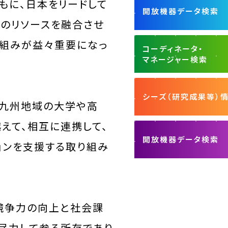
もに、日本をリードして
開放機器データ検索
部のリソースを融合させ
り組みが益々重要になっ
コーディネータ・
マネージャー検索
シーズ（研究成果等）
来、九州地域の大学や高
えて、相互に連携して、
開放機器データ検索
ョンを支援する取り組み
競争力の向上と社会課
尽力して参る所存であり