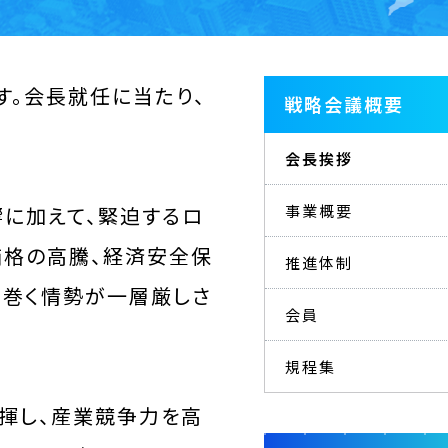
す。会長就任に当たり、
戦略会議概要
会長挨拶
事業概要
に加えて、緊迫するロ
価格の高騰、経済安全保
推進体制
り巻く情勢が一層厳しさ
会員
規程集
揮し、産業競争力を高