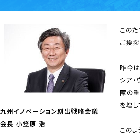
このた
ご挨拶
昨今は
シア・
障の重
を増し
九州イノベーション創出戦略会議
会長 小笠原 浩
このよ